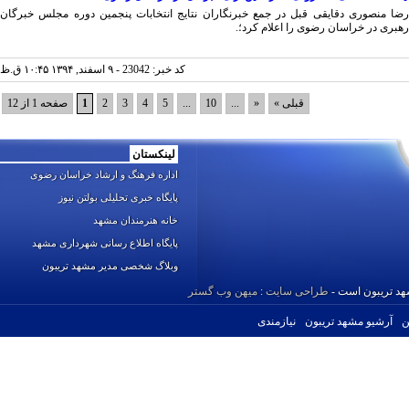
ا منصوری دقایقی قبل در جمع خبرنگاران نتایج انتخابات پنجمین دوره مجلس خبرگان
بری در خراسان رضوی را اعلام کرد؛.
کد خبر: 23042 - ۹ اسفند, ۱۳۹۴ ۱۰:۴۵ ق.ظ
قبلی »
«
...
10
...
5
4
3
2
1
صفحه 1 از 12
لینکستان
اداره فرهنگ و ارشاد خراسان رضوی
پایگاه خبری تحلیلی بولتن نیوز
خانه هنرمندان مشهد
پایگاه اطلاع رسانی شهرداری مشهد
وبلاگ شخصی مدیر مشهد تریبون
د تریبون است -
طراحی
سایت
:
میهن وب گستر
آرشیو مشهد تریبون
نیازمندی