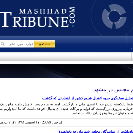
 مجلس در مشهد
لیل سخنگوی جبهه اعتدال شرق کشور از انتخاباتی که گذشت
ینا شکسته شدن جو نا امیدی ملی و بازگشت امید به مردم ونیز کاهش دامنه مانور یک
یان، پیروزی بزرگیست که فواید و برکات عدیده ای بدنبال خواهد داشت که ما امیدواریم به
یع توان نیروها وفرزندان انقلاب بینجامد.
کد خبر: 23099 - ۱۱ اسفند, ۱۳۹۴ ۱۱:۴۲ ب.ظ
دداشت: از نمایندگان مجلس شهرمان چه بخواهیم؟